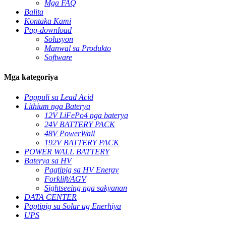
Mga FAQ
Balita
Kontaka Kami
Pag-download
Solusyon
Manwal sa Produkto
Software
Mga kategoriya
Pagpuli sa Lead Acid
Lithium nga Baterya
12V LiFePo4 nga baterya
24V BATTERY PACK
48V PowerWall
192V BATTERY PACK
POWER WALL BATTERY
Baterya sa HV
Pagtipig sa HV Energy
Forklift/AGV
Sightseeing nga sakyanan
DATA CENTER
Pagtipig sa Solar ug Enerhiya
UPS