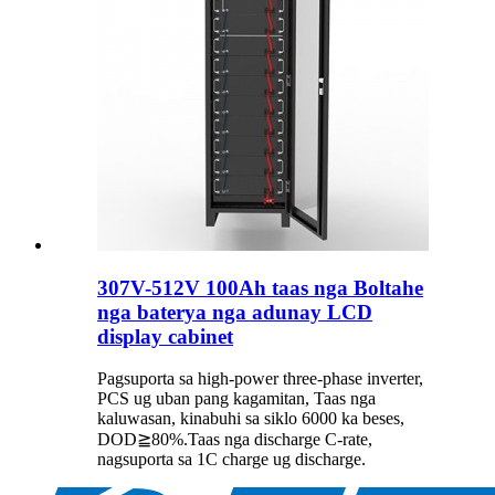
307V-512V 100Ah taas nga Boltahe
nga baterya nga adunay LCD
display cabinet
Pagsuporta sa high-power three-phase inverter,
PCS ug uban pang kagamitan, Taas nga
kaluwasan, kinabuhi sa siklo 6000 ka beses,
DOD≧80%.Taas nga discharge C-rate,
nagsuporta sa 1C charge ug discharge.