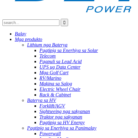
Balay
Mga produkto
Lithium nga Baterya
Pagtipig sa Enerhiya sa Solar
Telecom
Pagpuli sa Lead Acid
UPS ug Data Center
Mga Golf Cart
RV/Marino
Makina sa Salog
Electric Wheel Chair
Rack & Cabinet
Baterya sa HV
Forklift/AGV
Sightseeing nga sakyanan
Traktor nga sakyanan
Pagtipig sa HV Energy
Pagtipig sa Enerhiya sa Panimalay
Powerwall