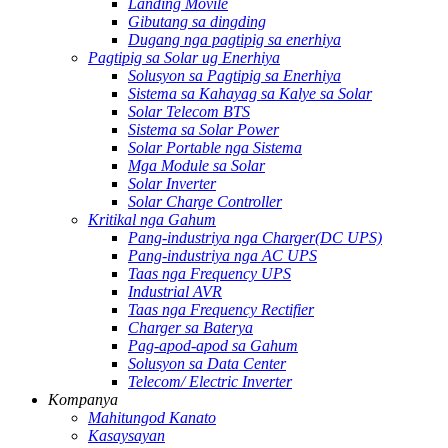
Landing Movile
Gibutang sa dingding
Dugang nga pagtipig sa enerhiya
Pagtipig sa Solar ug Enerhiya
Solusyon sa Pagtipig sa Enerhiya
Sistema sa Kahayag sa Kalye sa Solar
Solar Telecom BTS
Sistema sa Solar Power
Solar Portable nga Sistema
Mga Module sa Solar
Solar Inverter
Solar Charge Controller
Kritikal nga Gahum
Pang-industriya nga Charger(DC UPS)
Pang-industriya nga AC UPS
Taas nga Frequency UPS
Industrial AVR
Taas nga Frequency Rectifier
Charger sa Baterya
Pag-apod-apod sa Gahum
Solusyon sa Data Center
Telecom/ Electric Inverter
Kompanya
Mahitungod Kanato
Kasaysayan