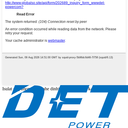
Isulat ang imong mensahe dinhi ug ipadala kini kanamo