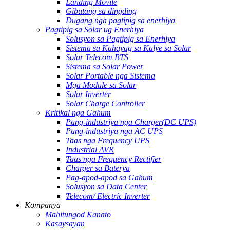
Landing Movile
Gibutang sa dingding
Dugang nga pagtipig sa enerhiya
Pagtipig sa Solar ug Enerhiya
Solusyon sa Pagtipig sa Enerhiya
Sistema sa Kahayag sa Kalye sa Solar
Solar Telecom BTS
Sistema sa Solar Power
Solar Portable nga Sistema
Mga Module sa Solar
Solar Inverter
Solar Charge Controller
Kritikal nga Gahum
Pang-industriya nga Charger(DC UPS)
Pang-industriya nga AC UPS
Taas nga Frequency UPS
Industrial AVR
Taas nga Frequency Rectifier
Charger sa Baterya
Pag-apod-apod sa Gahum
Solusyon sa Data Center
Telecom/ Electric Inverter
Kompanya
Mahitungod Kanato
Kasaysayan