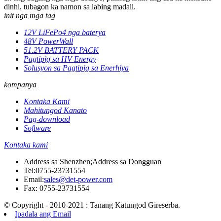
dinhi, tubagon ka namon sa labing madali.
init nga mga tag
12V LiFePo4 nga baterya
48V PowerWall
51.2V BATTERY PACK
Pagtipig sa HV Energy
Solusyon sa Pagtipig sa Enerhiya
kompanya
Kontaka Kami
Mahitungod Kanato
Pag-download
Software
Kontaka kami
Address sa Shenzhen;Address sa Dongguan
Tel:
0755-23731554
Email:
sales@det-power.com
Fax: 0755-23731554
© Copyright - 2010-2021 : Tanang Katungod Gireserba.
Ipadala ang Email