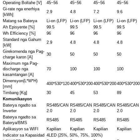
Operating Boltahe [V]
45~56
45~56
45~56
45~56
Gi-rate nga enerhiya
2.9
4.8
7.2
9.6
[kWh]
Matang sa Baterya
Li-on (LFP)
Li-on (LFP)
Li-on (LFP)
Li-on (LFP)
Ah Episyente [%]
99.5
99.5
99.5
99.5
Wh Efficiency [%]
96
96
96
96
Standard nga Gahum
2.9
4.8
4.8
4.8
[kW]
Girekomenda nga Pag-
30
50
50
50
charge karon [A]
Maximum nga Pag-
discharge nga
70
100
100
100
kasamtangan [A]
Dimensyon(L*W*H)
400*530*120
400*530*200
400*530*200
400*530*200
[mm]
Timbang [Kg]
30
45
53
89
Komunikasyon
Baterya ngadto sa
RS485/CAN
RS485/CAN
RS485/CAN
RS485/CAN
Inverter
2.0
2.0
2.0
2.0
Baterya ngadto sa
RS485
RS485
RS485
RS485
Baterya/BMS
Aplikasyon sa WIFI
Kapilian
Kapilian
Kapilian
Kapilian
Indicator sa Kapasidad
4LED (25%, 50%, 75%, 100%)