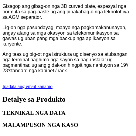
Gisagop ang gibag-on nga 3D curved plate, espesyal nga
pormula sa pag-paste ug ang pinakabag-o nga teknolohiya
sa AGM separator.
Lig-on nga pasundayag, maayo nga pagkamakanunayon,
angay alang sa mga okasyon sa telekomunikasyon sa
gawas ug uban pang mga backup nga aplikasyon sa
kuryente.
Ang taas ug pig-ot nga istruktura ug disenyo sa atubangan
nga terminal naghimo nga sayon ​​​​sa pag-instalar ug
pagmentinar, ug ang gidak-on hingpit nga nahiuyon sa 19
'
/
23
'
standard nga kabinet / rack.
Ipadala ang email kanamo
Detalye sa Produkto
TEKNIKAL NGA DATA
MALAMPUSON NGA KASO