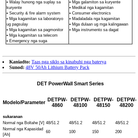
• Walay hunong nga suplay sa
• Mga galamiton sa kuryente
kuryente
• Medikal nga kagamitan
• Security & fire alarm system
• Consumer electronics
• Mga kagamitan sa laboratoryo
• Madaladala nga kagamitan
ug pagsulay
• Mga dulaan ug mga kalingawan
• Mga kagamitan sa pagmonitor
• Mga instrumento sa dagat
• Mga kagamitan sa telecom
• Emergency nga suga
Kaniadto:
Taas nga siklo sa kinabuhi nga baterya
Sunod:
48V 50Ah Lithium Battery Pack
DET PowerWall Smart Series
DETPW-
DETPW-
DETPW-
DETPW-
Modelo/Parameter
4860
48100
48150
48200
sukaranan
Normal nga Boltahe [V]
48/51.2
48/51.2
48/51.2
48/51.2
Normal nga Kapasidad
60
100
150
200
[Ah]