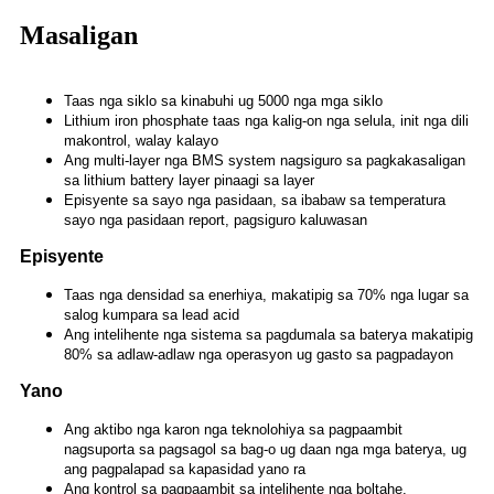
Masaligan
Taas nga siklo sa kinabuhi ug 5000 nga mga siklo
Lithium iron phosphate taas nga kalig-on nga selula, init nga dili
makontrol, walay kalayo
Ang multi-layer nga BMS system nagsiguro sa pagkakasaligan
sa lithium battery layer pinaagi sa layer
Episyente sa sayo nga pasidaan, sa ibabaw sa temperatura
sayo nga pasidaan report, pagsiguro kaluwasan
Episyente
Taas nga densidad sa enerhiya, makatipig sa 70% nga lugar sa
salog kumpara sa lead acid
Ang intelihente nga sistema sa pagdumala sa baterya makatipig
80% sa adlaw-adlaw nga operasyon ug gasto sa pagpadayon
Yano
Ang aktibo nga karon nga teknolohiya sa pagpaambit
nagsuporta sa pagsagol sa bag-o ug daan nga mga baterya, ug
ang pagpalapad sa kapasidad yano ra
Ang kontrol sa pagpaambit sa intelihente nga boltahe,