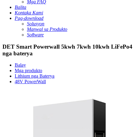
Mga FAQ
Balita
Kontaka Kami
Pag-download
Solusyon
Manwal sa Produkto
Software
DET Smart Powerwall 5kwh 7kwh 10kwh LiFePo4
nga baterya
Balay
Mga produkto
Lithium nga Baterya
48V PowerWall