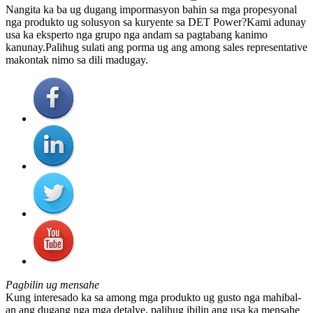
Nangita ka ba ug dugang impormasyon bahin sa mga propesyonal
nga produkto ug solusyon sa kuryente sa DET Power?Kami adunay
usa ka eksperto nga grupo nga andam sa pagtabang kanimo
kanunay.Palihug sulati ang porma ug ang among sales representative
makontak nimo sa dili madugay.
Pagbilin ug mensahe
Kung interesado ka sa among mga produkto ug gusto nga mahibal-
an ang dugang nga mga detalye, palihug ibilin ang usa ka mensahe