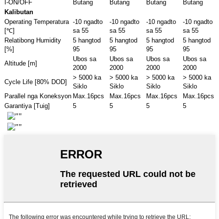
I-ON/OFF
Butang
Butang
Butang
Butang
Kalibutan
Operating Temperatura
-10 ngadto
-10 ngadto
-10 ngadto
-10 ngadto
[℃]
sa 55
sa 55
sa 55
sa 55
Relatibong Humidity
5 hangtod
5 hangtod
5 hangtod
5 hangtod
[%]
95
95
95
95
Ubos sa
Ubos sa
Ubos sa
Ubos sa
Altitude [m]
2000
2000
2000
2000
> 5000 ka
> 5000 ka
> 5000 ka
> 5000 ka
Cycle Life [80% DOD]
Siklo
Siklo
Siklo
Siklo
Parallel nga Koneksyon
Max.16pcs
Max.16pcs
Max.16pcs
Max.16pcs
Garantiya [Tuig]
5
5
5
5