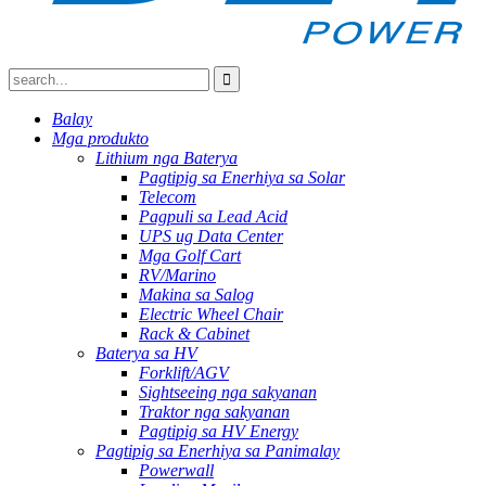
Balay
Mga produkto
Lithium nga Baterya
Pagtipig sa Enerhiya sa Solar
Telecom
Pagpuli sa Lead Acid
UPS ug Data Center
Mga Golf Cart
RV/Marino
Makina sa Salog
Electric Wheel Chair
Rack & Cabinet
Baterya sa HV
Forklift/AGV
Sightseeing nga sakyanan
Traktor nga sakyanan
Pagtipig sa HV Energy
Pagtipig sa Enerhiya sa Panimalay
Powerwall