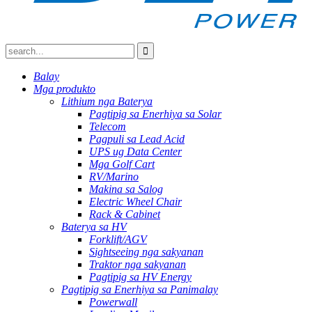
Balay
Mga produkto
Lithium nga Baterya
Pagtipig sa Enerhiya sa Solar
Telecom
Pagpuli sa Lead Acid
UPS ug Data Center
Mga Golf Cart
RV/Marino
Makina sa Salog
Electric Wheel Chair
Rack & Cabinet
Baterya sa HV
Forklift/AGV
Sightseeing nga sakyanan
Traktor nga sakyanan
Pagtipig sa HV Energy
Pagtipig sa Enerhiya sa Panimalay
Powerwall