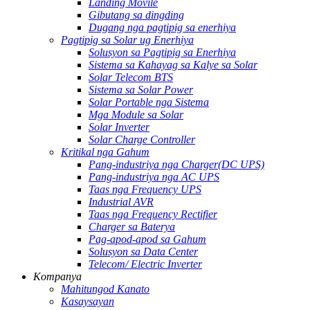
Landing Movile
Gibutang sa dingding
Dugang nga pagtipig sa enerhiya
Pagtipig sa Solar ug Enerhiya
Solusyon sa Pagtipig sa Enerhiya
Sistema sa Kahayag sa Kalye sa Solar
Solar Telecom BTS
Sistema sa Solar Power
Solar Portable nga Sistema
Mga Module sa Solar
Solar Inverter
Solar Charge Controller
Kritikal nga Gahum
Pang-industriya nga Charger(DC UPS)
Pang-industriya nga AC UPS
Taas nga Frequency UPS
Industrial AVR
Taas nga Frequency Rectifier
Charger sa Baterya
Pag-apod-apod sa Gahum
Solusyon sa Data Center
Telecom/ Electric Inverter
Kompanya
Mahitungod Kanato
Kasaysayan