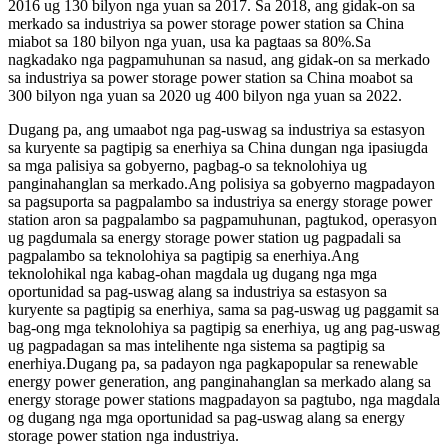
2016 ug 130 bilyon nga yuan sa 2017. Sa 2018, ang gidak-on sa
merkado sa industriya sa power storage power station sa China
miabot sa 180 bilyon nga yuan, usa ka pagtaas sa 80%.Sa
nagkadako nga pagpamuhunan sa nasud, ang gidak-on sa merkado
sa industriya sa power storage power station sa China moabot sa
300 bilyon nga yuan sa 2020 ug 400 bilyon nga yuan sa 2022.
Dugang pa, ang umaabot nga pag-uswag sa industriya sa estasyon
sa kuryente sa pagtipig sa enerhiya sa China dungan nga ipasiugda
sa mga palisiya sa gobyerno, pagbag-o sa teknolohiya ug
panginahanglan sa merkado.Ang polisiya sa gobyerno magpadayon
sa pagsuporta sa pagpalambo sa industriya sa energy storage power
station aron sa pagpalambo sa pagpamuhunan, pagtukod, operasyon
ug pagdumala sa energy storage power station ug pagpadali sa
pagpalambo sa teknolohiya sa pagtipig sa enerhiya.Ang
teknolohikal nga kabag-ohan magdala ug dugang nga mga
oportunidad sa pag-uswag alang sa industriya sa estasyon sa
kuryente sa pagtipig sa enerhiya, sama sa pag-uswag ug paggamit sa
bag-ong mga teknolohiya sa pagtipig sa enerhiya, ug ang pag-uswag
ug pagpadagan sa mas intelihente nga sistema sa pagtipig sa
enerhiya.Dugang pa, sa padayon nga pagkapopular sa renewable
energy power generation, ang panginahanglan sa merkado alang sa
energy storage power stations magpadayon sa pagtubo, nga magdala
og dugang nga mga oportunidad sa pag-uswag alang sa energy
storage power station nga industriya.