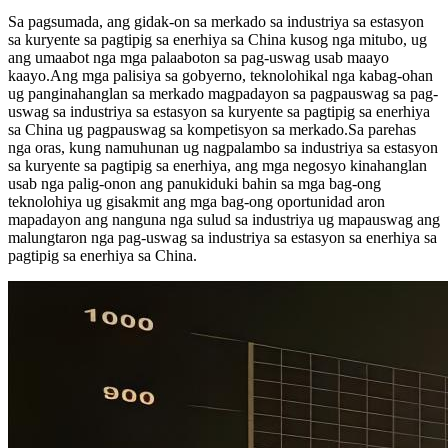
Sa pagsumada, ang gidak-on sa merkado sa industriya sa estasyon
sa kuryente sa pagtipig sa enerhiya sa China kusog nga mitubo, ug
ang umaabot nga mga palaaboton sa pag-uswag usab maayo
kaayo.Ang mga palisiya sa gobyerno, teknolohikal nga kabag-ohan
ug panginahanglan sa merkado magpadayon sa pagpauswag sa pag-
uswag sa industriya sa estasyon sa kuryente sa pagtipig sa enerhiya
sa China ug pagpauswag sa kompetisyon sa merkado.Sa parehas
nga oras, kung namuhunan ug nagpalambo sa industriya sa estasyon
sa kuryente sa pagtipig sa enerhiya, ang mga negosyo kinahanglan
usab nga palig-onon ang panukiduki bahin sa mga bag-ong
teknolohiya ug gisakmit ang mga bag-ong oportunidad aron
mapadayon ang nanguna nga sulud sa industriya ug mapauswag ang
malungtaron nga pag-uswag sa industriya sa estasyon sa enerhiya sa
pagtipig sa enerhiya sa China.