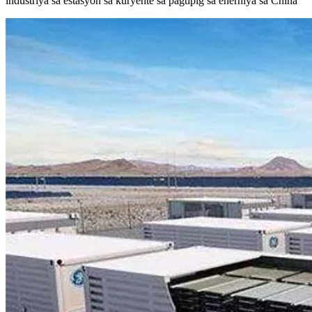
industriya sa estasyon sa kuryente sa pagtipig sa enerhiya sa China