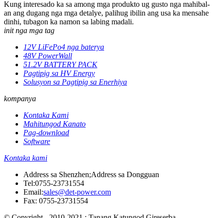
Kung interesado ka sa among mga produkto ug gusto nga mahibal-
an ang dugang nga mga detalye, palihug ibilin ang usa ka mensahe
dinhi, tubagon ka namon sa labing madali.
init nga mga tag
12V LiFePo4 nga baterya
48V PowerWall
51.2V BATTERY PACK
Pagtipig sa HV Energy
Solusyon sa Pagtipig sa Enerhiya
kompanya
Kontaka Kami
Mahitungod Kanato
Pag-download
Software
Kontaka kami
Address sa Shenzhen;Address sa Dongguan
Tel:
0755-23731554
Email:
sales@det-power.com
Fax: 0755-23731554
© Copyright - 2010-2021 : Tanang Katungod Gireserba.